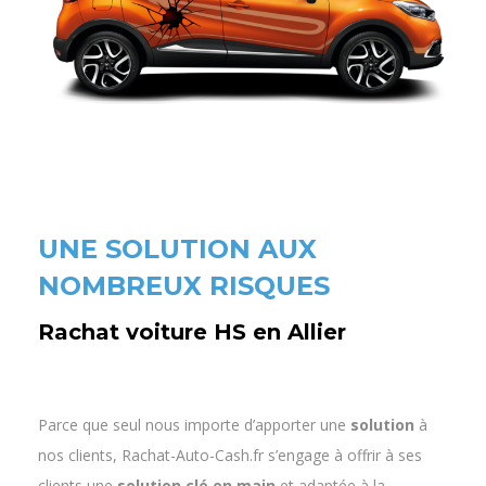
UNE SOLUTION AUX
NOMBREUX RISQUES
Rachat voiture HS en Allier
Parce que seul nous importe d’apporter une
solution
à
nos clients, Rachat-Auto-Cash.fr s’engage à offrir à ses
clients une
solution clé en main
et adaptée à la
situation de leur voiture d’occasion.
Il existe des solutions de rachat de véhicules même HS.