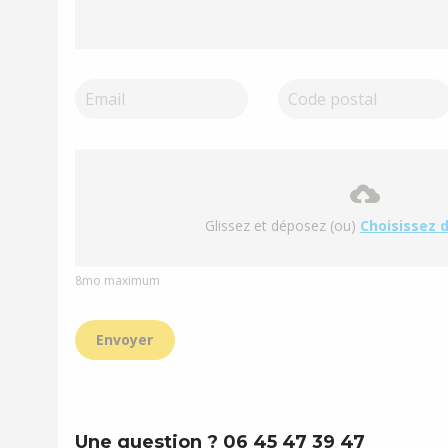
Glissez et déposez (ou)
Choisissez d
8mo maximum
Envoyer
Une question ? 06 45 47 39 47