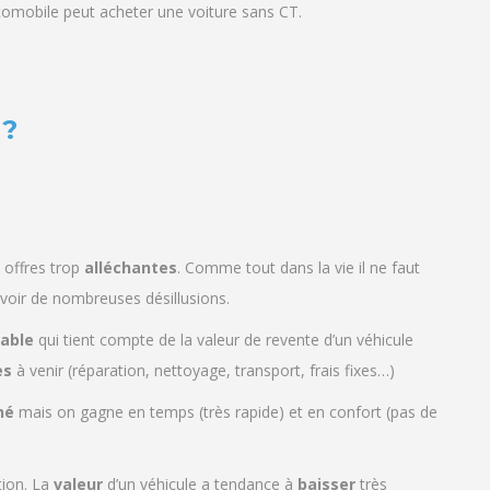
utomobile peut acheter une voiture sans CT.
 ?
E
 offres trop
alléchantes
. Comme tout dans la vie il ne faut
avoir de nombreuses désillusions.
nable
qui tient compte de la valeur de revente d’un véhicule
es
à venir (réparation, nettoyage, transport, frais fixes…)
hé
mais on gagne en temps (très rapide) et en confort (pas de
tion. La
valeur
d’un véhicule a tendance à
baisser
très