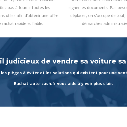
itez pas à fournir toutes les
signer les documents. Pas beso
ns utiles afin d’obtenir une offre
déplacer, on s’occupe de tout,
e rachat rapide et fiable.
démarches administrativ
il judicieux de vendre sa voiture s
les pièges à éviter et les solutions qui existent pour une ven
Rachat-auto-cash.fr vous aide à y voir plus clair.