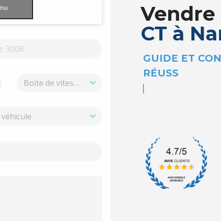
enu
Vendre 
CT à Na
|
GUIDE
Boite de vitesse
 véhicule