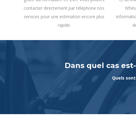
N’hés
contacter directement par téléphone nos
informatio
services pour une estimation encore plus
d
rapide.
Dans quel cas est-
Quels sont 