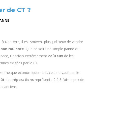
r de CT ?
PANNE
 à Nanterre, il est souvent plus judicieux de vendre
t
non
roulante
. Que ce soit une simple panne ou
ervice, il parfois extrêmement
coûteux
de les
nnes exigées par le CT.
estime que économiquement, cela ne vaut pas le
oût
des
réparations
représente 2 à 3 fois le prix de
lus anciens.