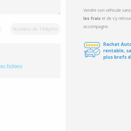
Vendre son véhicule sans
les
frais
et de s’y retro
accompagne.
Rachat Auto
rentable, s
plus brefs d
es fichiers