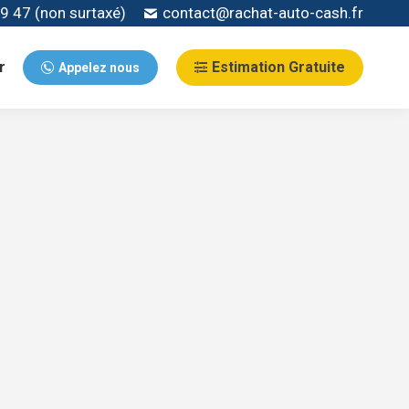
9 47 (non surtaxé)
contact@rachat-auto-cash.fr
r
Estimation Gratuite
Appelez nous