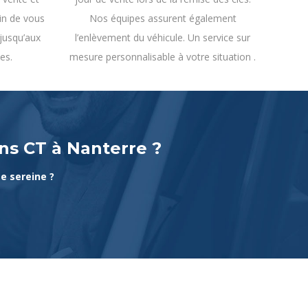
in de vous
Nos équipes assurent également
 jusqu’aux
l’enlèvement du véhicule. Un service sur
es.
mesure personnalisable à votre situation .
ans CT à Nanterre ?
te sereine ?