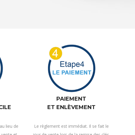
PAIEMENT
CILE
ET ENLÈVEMENT
u lieu de
Le règlement est immédiat. Il se fait le
 vente et
jour de vente lors de la remise des clés.