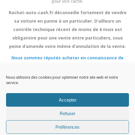
pour vice caché.
Rachat-auto-cash.fr déconseille fortement de vendre
sa voiture en panne à un particulier. D’ailleurs un
contrôle technique récent de moins de 6 mois est
obligatoire pour une vente entre particuliers, sous
peine d’amende voire même d’annulation de la vente.
Nous sommes réputés acheter en connaissance de
cause, il n’y a donc pas d’obligation du contrôle
Nous utilisons des cookies pour optimiser notre site web et notre
technique et pas de risque de contestation.
service.
Accepter
Refuser
Infos légales
Préférences
Ⓒ Rachat Auto Cash. Réalisation Radius Design