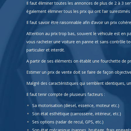
Il faut éliminer toutes les annonces de plus de 2 à 3 sema
également éliminer tous les prix qui ont l’air surestim
Il faut savoir être raisonnable afin d’avoir un prix cohére
Attention au prix trop bas, souvent le véhicule est en 
vous racheter une voiture en panne et sans contrôle te
particulier et interdit.
A partir de ses éléments on établit une fourchette de p
Estimer un prix de vente doit se faire de façon objecti
Malgré des caractéristiques qui semblent identiques, 
Il faut tenir compte de plusieurs facteurs :
Sa motorisation (diesel, essence, moteur etc.)
Son état esthétique (carrosserie, intérieur, etc.)
Ses options (radar de recul, GPS, etc.)
Son état mécanique (pannes, bruitage, frais engagés