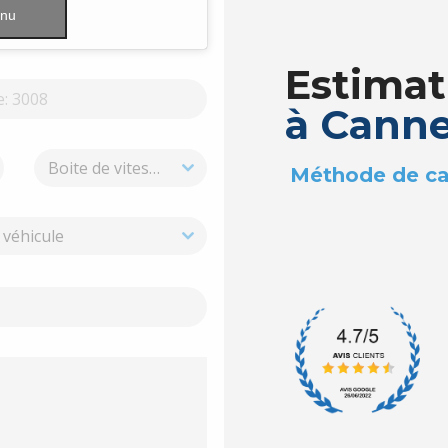
enu
Estimat
à Cann
Boite de vitesse
Méthode de ca
 véhicule