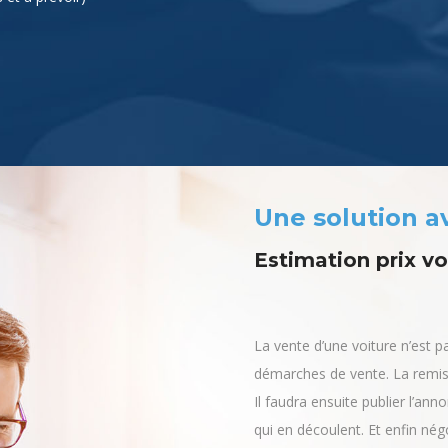
Une solution 
Estimation prix v
La vente d’une voiture n’est p
démarches de vente. La remise
Il faudra ensuite publier l’ann
qui en découlent. Et enfin nég