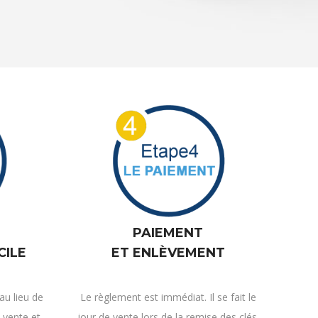
PAIEMENT
CILE
ET ENLÈVEMENT
u lieu de
Le règlement est immédiat. Il se fait le
 vente et
jour de vente lors de la remise des clés.