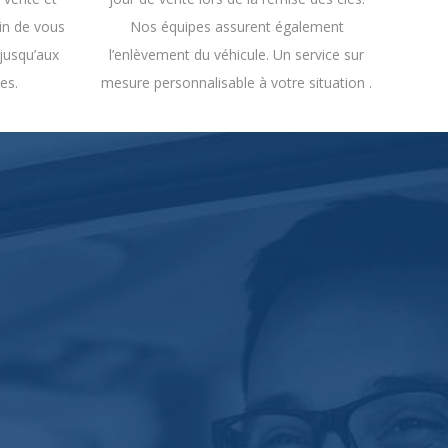
in de vous
Nos équipes assurent également
 jusqu’aux
l’enlèvement du véhicule. Un service sur
es.
mesure personnalisable à votre situation .