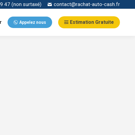
9 47 (non surtaxé)
contact@rachat-auto-cash.fr
r
Estimation Gratuite
Appelez nous