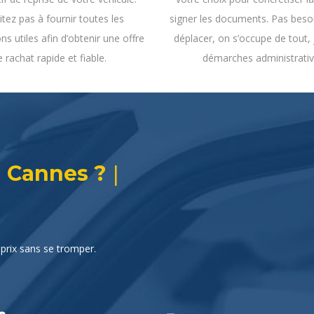
itez pas à fournir toutes les
signer les documents. Pas beso
ns utiles afin d’obtenir une offre
déplacer, on s’occupe de tout,
e rachat rapide et fiable.
démarches administrativ
|
 C
prix sans se tromper.