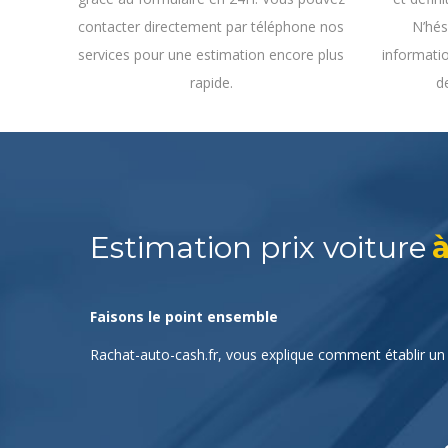
N’hés
contacter directement par téléphone nos
informatio
services pour une estimation encore plus
d
rapide.
Estimation prix voiture
à
Faisons le point ensemble
Rachat-auto-cash.fr, vous explique comment établir un 