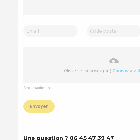
Glissez et déposez (ou)
Choisissez d
8mo maximum
Envoyer
Une question ? 06 45 47 39 47